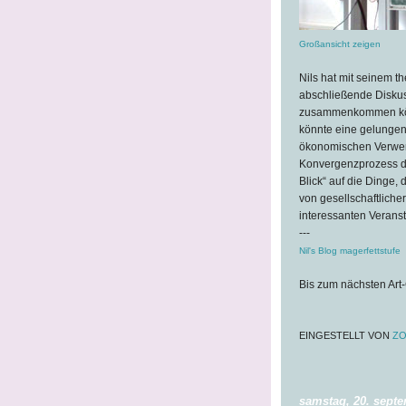
Großansicht zeigen
Nils hat mit seinem th
abschließende Disku
zusammenkommen könn
könnte eine gelungen
ökonomischen Verwert
Konvergenzprozess de
Blick“ auf die Dinge,
von gesellschaftliche
interessanten Veranst
---
Nil's Blog magerfettstufe
Bis zum nächsten Art
EINGESTELLT VON
ZO
samstag, 20. sept