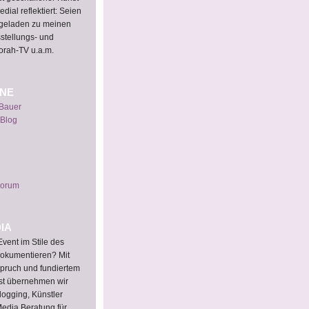
dial reflektiert: Seien
ingeladen zu meinen
sstellungs- und
orah-TV u.a.m.
INE
 Bauer
 Blog
Forum
IA
vent im Stile des
okumentieren? Mit
pruch und fundiertem
st übernehmen wir
logging, Künstler
 Media Beratung für