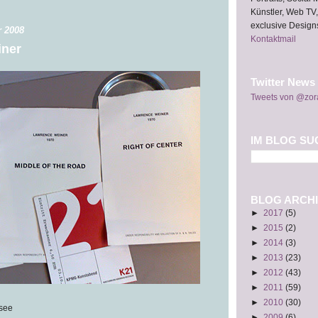
Künstler, Web TV,
exclusive Design
r 2008
Kontaktmail
ner
Twitter News
Tweets von @zor
IM BLOG SU
BLOG ARCHI
►
2017
(5)
►
2015
(2)
►
2014
(3)
►
2013
(23)
►
2012
(43)
►
2011
(59)
►
2010
(30)
 see
►
2009
(6)