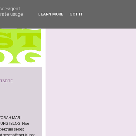
user-agent
erate usage
LEARN MORE
GOT IT
TSEITE
 ZORAH MARI
KUNSTBLOG. Hier
Spektrum selbst
st geschaffener Kunst