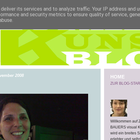
deliver its services and to analyze traffic. Your IP address and 
formance and security metrics to ensure quality of service, gen
abuse.
ovember 2008
HOME
ZUR BLOG-STAR
Willkommen auf
BAUERS visual 
wird ein breites 
erlebter und selb