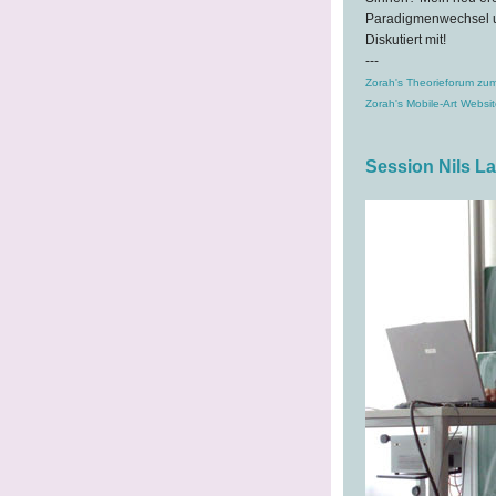
Paradigmenwechsel un
Diskutiert mit!
---
Zorah's Theorieforum zum
Zorah's Mobile-Art Websit
Session Nils L