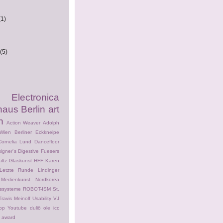
(1)
(5)
ectronica
haus Berlin
art
n
Action Weaver
Adolph
Wien
Berliner Eckkneipe
Cornelia Lund
Dancefloor
igner´s Digestive
Fuesers
ltz
Glaskunst
HFF
Karen
Letzte Runde
Lindinger
Medienkunst
Nordkorea
ssysteme
ROBOT-ISM
St.
Travis Meinolf
Usability
VJ
op
Youtube
duliö ole
icc
n award