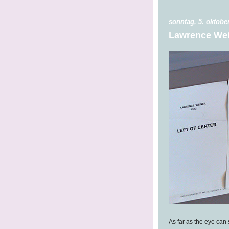
sonntag, 5. oktobe
Lawrence Wei
As far as the eye can