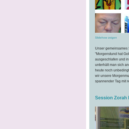
Slidehow zeigen
Unser gemeinsames So
"Morgenstund hat Gol
ausgeschlafen und in 
unterhält man sich a
heute noch unbedingt 
wir unsere Morgenmuff
spannender Tag mit r
Session Zorah 