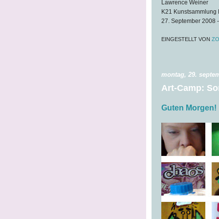
Lawrence Weiner
K21 Kunstsammlung N
27. September 2008 -
EINGESTELLT VON
ZO
montag, 29. septe
Art-Camp: So
Guten Morgen!