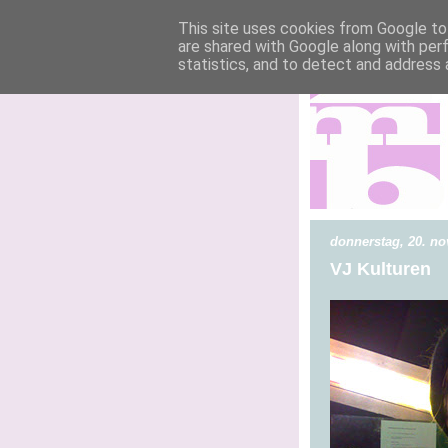
This site uses cookies from Google to 
are shared with Google along with per
statistics, and to detect and address 
donnerstag, 20. n
VJ Kulturen