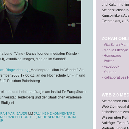
und Kultur multime
Sie herzlichst e
Kunstkritiken, Au
Eventdokus, zu Z
ZORAH ONL
- Vita Zorah Mari
- Mobile Lifestyle
lia Lund: "Vjing - Dancefloor der medialen Künste -
- Homepage
VJ), visualized images, Medien im Wandel".
- Twitter
- Facebook
ce Ringvorlesung
„Medienproduktion im Wandel". Am
- Youtube
ember 2008 17:00 c.t., an der Hochschule für Film und
- Kollaboratives 
lf", Potsdam Babelsberg.
Lektorin und Lehrbeauftragte am Institut für Europäische
WEB 2.0 MED
Universität Heidelberg und der Staatlichen Akademie
Sie möchten ein E
Stuttgart.
Web 2.0 medial d
ästhetischem Ans
RAH MARI BAUER
UM
07:14
KEINE KOMMENTARE:
UND
,
DANCEFLOOR
,
HFF
,
MEDIENPRODUKTION IM
Wissen über Kun
UR
Aufträge: Event B
Portraits, Social