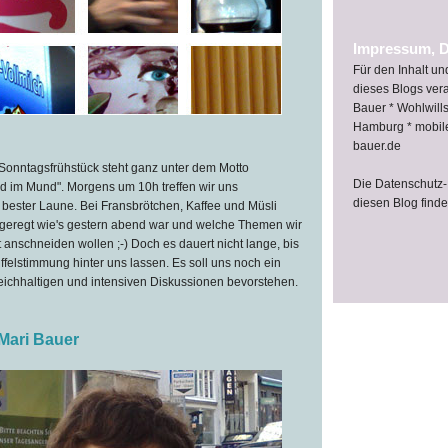
Impressum, D
Für den Inhalt u
dieses Blogs vera
Bauer * Wohlwill
Hamburg * mobil
bauer.de
nntagsfrühstück steht ganz unter dem Motto
Die Datenschutz-
d im Mund". Morgens um 10h treffen wir uns
diesen Blog find
bester Laune. Bei Fransbrötchen, Kaffee und Müsli
ngeregt wie's gestern abend war und welche Themen wir
anschneiden wollen ;-) Doch es dauert nicht lange, bis
elstimmung hinter uns lassen. Es soll uns noch ein
eichhaltigen und intensiven Diskussionen bevorstehen.
Mari Bauer