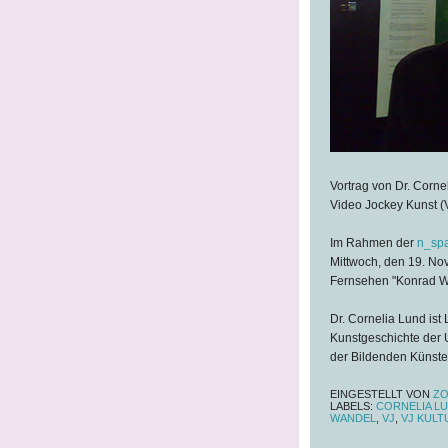
Vortrag von Dr. Corne
Video Jockey Kunst (
Im Rahmen der
n_spa
Mittwoch, den 19. Nov
Fernsehen "Konrad Wo
Dr. Cornelia Lund ist 
Kunstgeschichte der 
der Bildenden Künste 
EINGESTELLT VON
ZO
LABELS:
CORNELIA L
WANDEL
,
VJ
,
VJ KULT