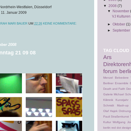
▼
2008
(7)
ordrhein-Westfalen, Düsseldorf
▼
November
 11. Januar 2009
VJ Kulturen
RAH MARI BAUER
UM
22:26
KEINE KOMMENTARE:
►
Oktober
(1)
►
September
mber 2008
TAG CLOUD
nntag 21 09 08
Ars El
Direktoren
forum berli
Menzel
Belvedere 
Berliner Ensemble
Death and Faith
Des
Galerie Michael Schu
Kilimnik
Kunstjahr
Schmidt
Mash-up
Olaf Hajek
Ordnung
Pauli
Straßenkunst
Kultur
Wolfgang Jo
berlin
red dot desig