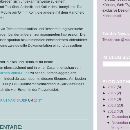
abreden sich unbekannterweise zu einem
Künstler, Web TV,
 Talk über Ästhetik und Kultur des Handyfilms. Die
exclusive Design
em Mobile am Ohr in Köln, die andere mit dem Handheld
Kontaktmail
lin.
e via Telekommunikation und Beschreibungsversuche
Twitter News
rden bei der anderen zur imaginierten Impression. Die
Tweets von @zor
usch spontan bis unintendiert entstandenen Videobilder
r eine zweigeteilte Dokumentation ein und desselben
IM BLOG SU
 in Köln und Berlin ist für beide
en überraschend und in einer Zusammenschau von
lichen Video-Clips
zu sehen. Zorahs aggregierte
 findest du auch oben in diesem Blogpost. Am besten
BLOG ARCHI
n 1080p HD-Qualität mit Vollbildmodus (klick dafür das
►
2017
(5)
h die vier Ecken in der Playerleiste).
►
2015
(2)
►
2014
(3)
RAH MARI BAUER
UM
23:37
►
2013
(23)
▼
2012
(43)
►
Dezember
▼
November
ENTARE:
"Kurz Klein