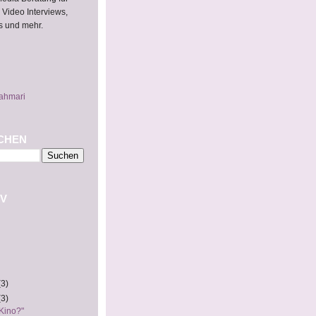
 Video Interviews,
s und mehr.
ahmari
CHEN
V
(3)
(3)
 Kino?"