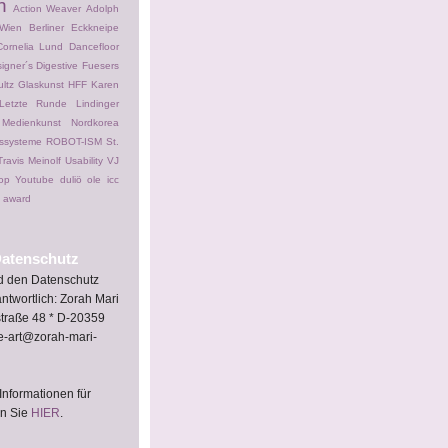
n
Action Weaver
Adolph
Wien
Berliner Eckkneipe
Cornelia Lund
Dancefloor
igner´s Digestive
Fuesers
ltz
Glaskunst
HFF
Karen
Letzte Runde
Lindinger
Medienkunst
Nordkorea
ssysteme
ROBOT-ISM
St.
Travis Meinolf
Usability
VJ
op
Youtube
duliö ole
icc
n award
atenschutz
nd den Datenschutz
ntwortlich: Zorah Mari
straße 48 * D-20359
e-art@zorah-mari-
Informationen für
en Sie
HIER
.