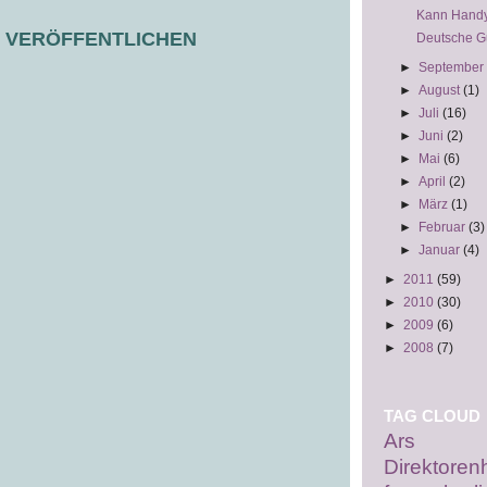
Kann Handy
 VERÖFFENTLICHEN
Deutsche G
►
September
►
August
(1)
►
Juli
(16)
►
Juni
(2)
►
Mai
(6)
►
April
(2)
►
März
(1)
►
Februar
(3)
►
Januar
(4)
►
2011
(59)
►
2010
(30)
►
2009
(6)
►
2008
(7)
TAG CLOUD
Ars El
Direktoren