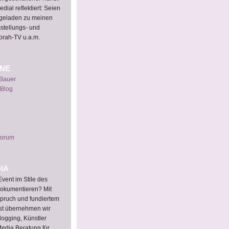
dial reflektiert: Seien
ingeladen zu meinen
sstellungs- und
orah-TV u.a.m.
INE
 Bauer
 Blog
Forum
IA
vent im Stile des
okumentieren? Mit
pruch und fundiertem
st übernehmen wir
logging, Künstler
 Media Beratung für