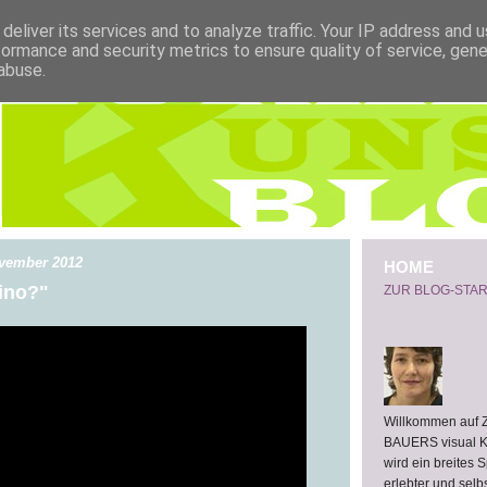
deliver its services and to analyze traffic. Your IP address and 
formance and security metrics to ensure quality of service, gen
abuse.
ovember 2012
HOME
ino?"
ZUR BLOG-STAR
Willkommen auf
BAUERS visual 
wird ein breites 
erlebter und selb