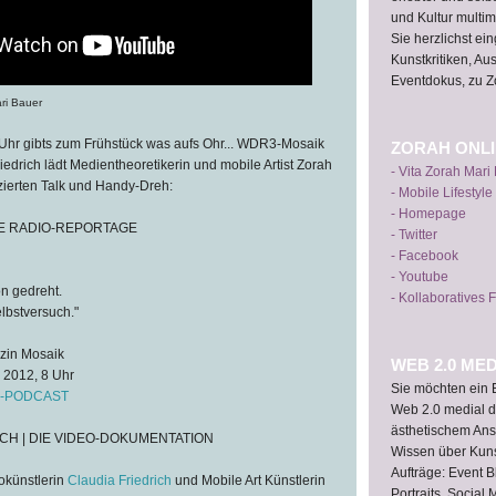
und Kultur multime
Sie herzlichst e
Kunstkritiken, Au
Eventdokus, zu Z
ri Bauer
Uhr gibts zum Frühstück was aufs Ohr... WDR3-Mosaik
ZORAH ONL
iedrich lädt Medientheoretikerin und mobile Artist Zorah
- Vita Zorah Mari
zierten Talk und Handy-Dreh:
- Mobile Lifestyle
- Homepage
IE RADIO-REPORTAGE
- Twitter
- Facebook
- Youtube
on gedreht.
- Kollaboratives 
lbstversuch."
zin Mosaik
WEB 2.0 MED
 2012, 8 Uhr
Sie möchten ein E
IO-PODCAST
Web 2.0 medial d
ästhetischem Ans
H | DIE VIDEO-DOKUMENTATION
Wissen über Kun
Aufträge: Event B
okünstlerin
Claudia Friedrich
und Mobile Art Künstlerin
Portraits, Social