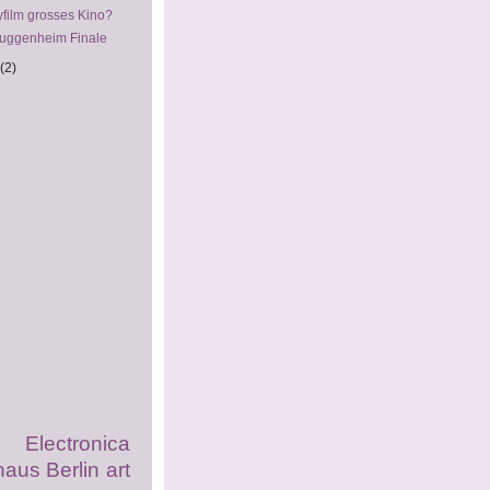
film grosses Kino?
uggenheim Finale
(2)
ectronica
haus Berlin
art