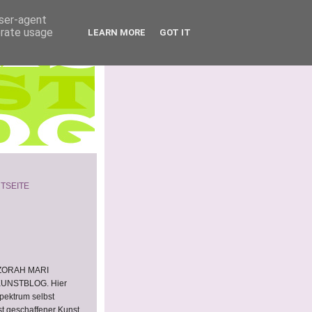
user-agent
erate usage
LEARN MORE
GOT IT
TSEITE
 ZORAH MARI
KUNSTBLOG. Hier
Spektrum selbst
st geschaffener Kunst