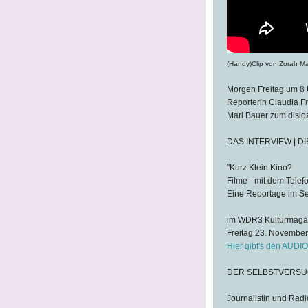
(Handy)
C
lip von Zorah Ma
Morgen Freitag um 8 
Reporterin Claudia Fr
Mari Bauer zum dislo
DAS INTERVIEW | D
"Kurz Klein Kino?
Filme - mit dem Telef
Eine Reportage im Se
im WDR3 Kulturmaga
Freitag 23. November
Hier gibt's den AUD
DER SELBSTVERSUC
Journalistin und Radi