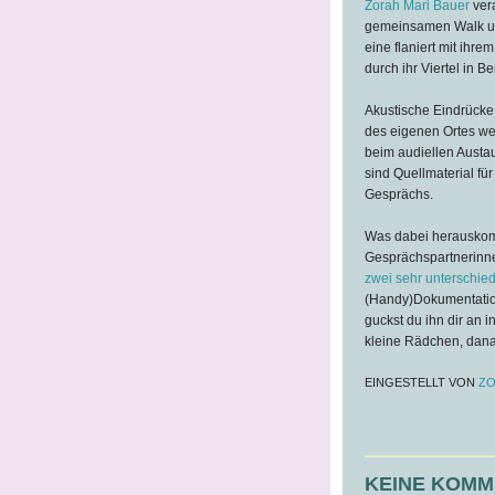
Zorah Mari Bauer
ver
gemeinsamen Walk und
eine flaniert mit ihr
durch ihr Viertel in Ber
Akustische Eindrück
des eigenen Ortes we
beim audiellen Austa
sind Quellmaterial fü
Gesprächs.
Was dabei herauskommt
Gesprächspartnerinn
zwei sehr unterschied
(Handy)Dokumentation
guckst du ihn dir an i
kleine Rädchen, danac
EINGESTELLT VON
ZO
KEINE KOMM