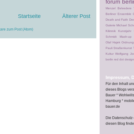
forum berli
Menzel
Belvedere 
Berliner Ensemble
Startseite
Älterer Post
Death and Faith
Des
Galerie Michael Schu
re zum Post (Atom)
Kilimnik
Kunstjahr
Schmidt
Mash-up
Olaf Hajek
Ordnung
Pauli
Straßenkunst
Kultur
Wolfgang Jo
berlin
red dot desig
Impressum, D
Für den Inhalt u
dieses Blogs vera
Bauer * Wohlwill
Hamburg * mobil
bauer.de
Die Datenschutz-
diesen Blog find