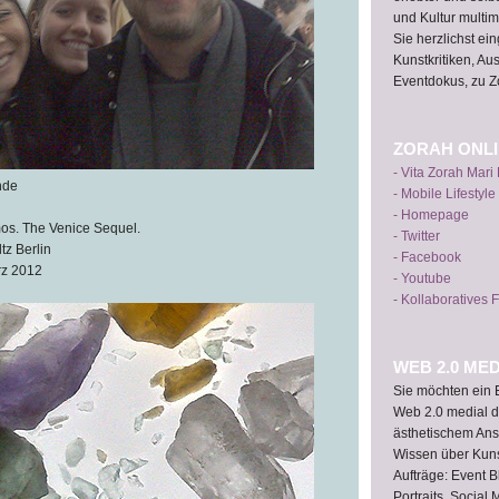
und Kultur multime
Sie herzlichst e
Kunstkritiken, Au
Eventdokus, zu Z
ZORAH ONL
- Vita Zorah Mari
nde
- Mobile Lifestyle
- Homepage
os. The Venice Sequel.
- Twitter
tz Berlin
- Facebook
rz 2012
- Youtube
- Kollaboratives 
WEB 2.0 MED
Sie möchten ein E
Web 2.0 medial d
ästhetischem Ans
Wissen über Kun
Aufträge: Event B
Portraits, Social