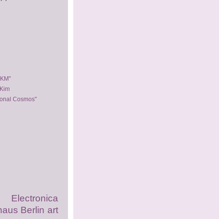
ZKM"
Kim
sonal Cosmos"
ectronica
haus Berlin
art