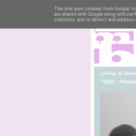
This site uses cookies from Google to 
are shared with Google along with per
statistics, and to detect and address 
sonntag, 12. febru
"SEO - Perso