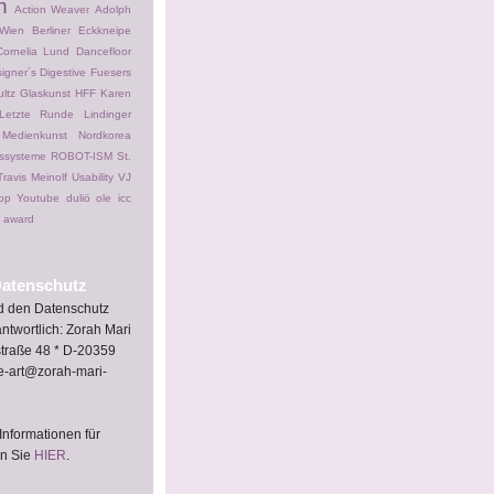
n
Action Weaver
Adolph
Wien
Berliner Eckkneipe
Cornelia Lund
Dancefloor
igner´s Digestive
Fuesers
ltz
Glaskunst
HFF
Karen
Letzte Runde
Lindinger
Medienkunst
Nordkorea
ssysteme
ROBOT-ISM
St.
Travis Meinolf
Usability
VJ
op
Youtube
duliö ole
icc
n award
atenschutz
nd den Datenschutz
ntwortlich: Zorah Mari
straße 48 * D-20359
e-art@zorah-mari-
Informationen für
en Sie
HIER
.