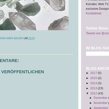
Künstler, Web TV,
exclusive Design
Kontaktmail
Twitter News
Tweets von @zor
RAH MARI BAUER
UM
23:57
IM BLOG SU
ENTARE:
BLOG ARCHI
 VERÖFFENTLICHEN
►
2017
(5)
►
2015
(2)
►
2014
(3)
►
2013
(23)
▼
2012
(43)
►
Dezember
►
November
►
September