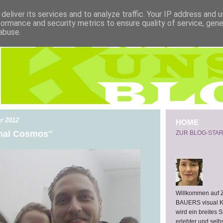
deliver its services and to analyze traffic. Your IP address and 
formance and security metrics to ensure quality of service, gen
abuse.
ar 2012
HOME
nal Cosmos"
ZUR BLOG-STAR
Willkommen auf
BAUERS visual 
wird ein breites 
erlebter und selb