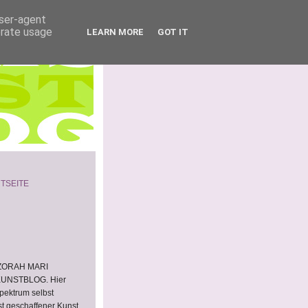
user-agent
erate usage
LEARN MORE
GOT IT
TSEITE
 ZORAH MARI
KUNSTBLOG. Hier
Spektrum selbst
st geschaffener Kunst