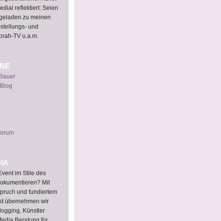
dial reflektiert: Seien
ingeladen zu meinen
sstellungs- und
orah-TV u.a.m.
INE
 Bauer
 Blog
Forum
IA
vent im Stile des
okumentieren? Mit
pruch und fundiertem
st übernehmen wir
logging, Künstler
 Media Beratung für