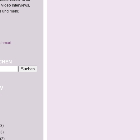
 Video Interviews,
s und mehr.
ahmari
CHEN
V
(3)
(3)
(2)