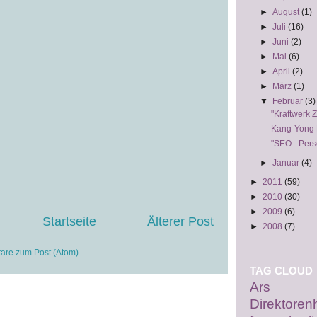
►
August
(1)
►
Juli
(16)
►
Juni
(2)
►
Mai
(6)
►
April
(2)
►
März
(1)
▼
Februar
(3)
"Kraftwerk 
Kang-Yong 
"SEO - Per
►
Januar
(4)
►
2011
(59)
►
2010
(30)
►
2009
(6)
Startseite
Älterer Post
►
2008
(7)
re zum Post (Atom)
TAG CLOUD
Ars El
Direktoren