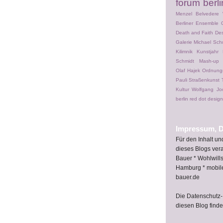
forum berli
Menzel
Belvedere 
Berliner Ensemble
Death and Faith
Des
Galerie Michael Schu
Kilimnik
Kunstjahr
Schmidt
Mash-up
Olaf Hajek
Ordnung
Pauli
Straßenkunst
Kultur
Wolfgang Jo
berlin
red dot desig
Impressum, D
Für den Inhalt u
dieses Blogs vera
Bauer * Wohlwill
Hamburg * mobil
bauer.de
Die Datenschutz-
diesen Blog find